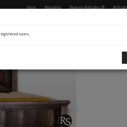
Inicio
Nosotros
Nuevos Artículos 26
Artículo
 registered users.
A
Siguiente