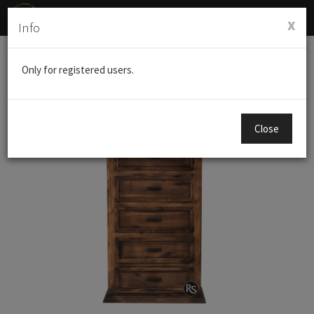
Menú
x
Info
de
Naveg
Productos
BEDDING
COMODA ALTA FLORESVILLE
Only for registered users.
Close