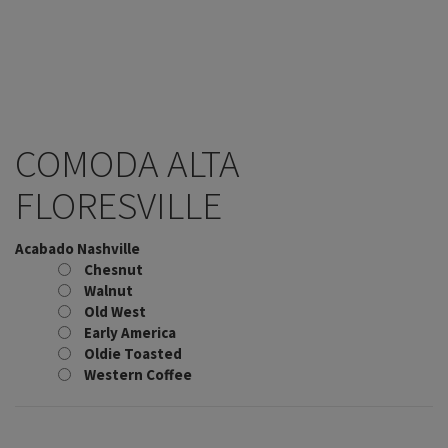
COMODA ALTA
FLORESVILLE
Acabado Nashville
Chesnut
Walnut
Old West
Early America
Oldie Toasted
Western Coffee