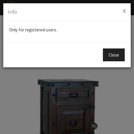
Menú
x
Info
de
Naveg
Productos
BURO HACIENDA
Only for registered users.
Close