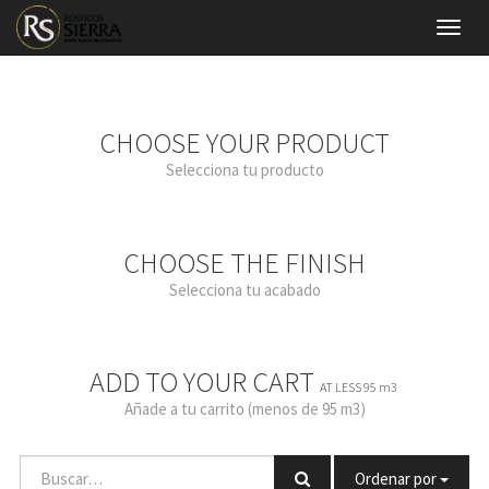
Menú
de
Naveg
CHOOSE YOUR PRODUCT
Selecciona tu producto
CHOOSE THE FINISH
Selecciona tu acabado
ADD TO YOUR CART
AT LESS 95 m3
Añade a tu carrito (menos de 95 m3)
Ordenar por