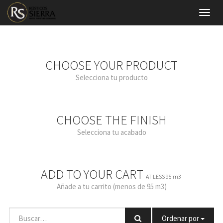
Menú
de
Naveg
CHOOSE YOUR PRODUCT
Selecciona tu producto
CHOOSE THE FINISH
Selecciona tu acabado
ADD TO YOUR CART
AT LESS 95 m3
Añade a tu carrito (menos de 95 m3)
Ordenar por