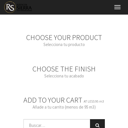
Menú
de
Naveg
CHOOSE YOUR PRODUCT
Selecciona tu producto
CHOOSE THE FINISH
Selecciona tu acabado
ADD TO YOUR CART
AT LESS 95 m3
Añade a tu carrito (menos de 95 m3)