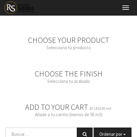
Menú
de
Naveg
CHOOSE YOUR PRODUCT
Selecciona tu producto
CHOOSE THE FINISH
Selecciona tu acabado
ADD TO YOUR CART
AT LESS 95 m3
Añade a tu carrito (menos de 95 m3)
Ordenar por