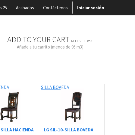
s 25
Acabados
Contáctenos
Iniciar sesión
ADD TO YOUR CART
AT LESS 95 m3
Añade a tu carrito (menos de 95 m3)
ENDA
SILLA BOVEDA
6-SILLA HACIENDA
LG SIL-10-SILLA BOVEDA