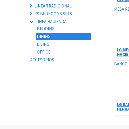
LINEA TRADICIONAL
MESA R
RS BEDROOMS SETS
LINEA HACIENDA
BEDDING
DINING
LIVING
LG ME
OFFICE
HACIE
ACCESORIOS
BANCO 
LG BA
HERR