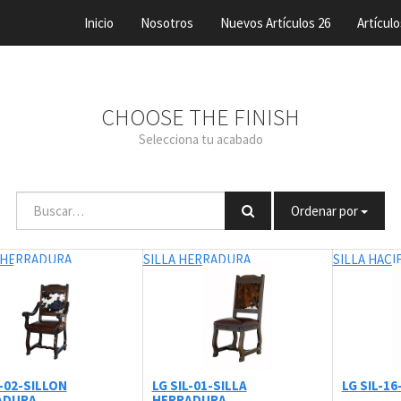
Inicio
Nosotros
Nuevos Artículos 26
Artículo
CHOOSE THE FINISH
Selecciona tu acabado
Ordenar por
 HERRADURA
SILLA HERRADURA
SILLA HACI
L-02-SILLON
LG SIL-01-SILLA
LG SIL-1
ADURA
HERRADURA