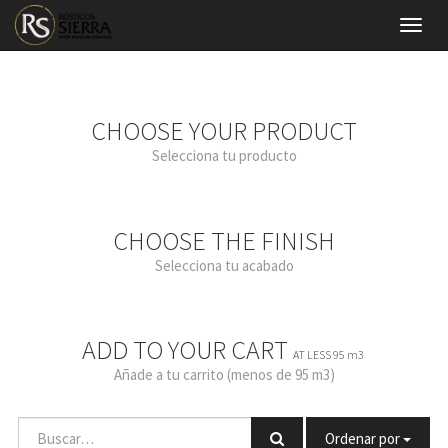
Menú
de
Naveg
CHOOSE YOUR PRODUCT
Selecciona tu producto
CHOOSE THE FINISH
Selecciona tu acabado
ADD TO YOUR CART
AT LESS 95 m3
Añade a tu carrito (menos de 95 m3)
Ordenar por