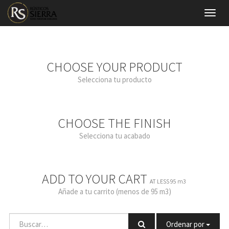
Menú
de
Naveg
CHOOSE YOUR PRODUCT
Selecciona tu producto
CHOOSE THE FINISH
Selecciona tu acabado
ADD TO YOUR CART
AT LESS 95 m3
Añade a tu carrito (menos de 95 m3)
Ordenar por